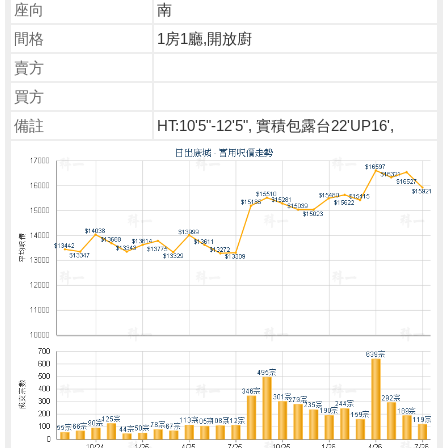
座向
南
間格
1房1廳,開放廚
賣方
買方
備註
HT:10'5"-12'5", 實積包露台22'UP16',