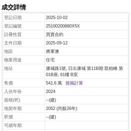
成交詳情
登記日期
2025-10-02
登記編號
25100200880X5X
註冊性質
買賣合約
文件日期
2025-09-12
地區
將軍澳
物業用途
住宅
地址
康城路1號, 日出康城 第11B期 凱柏峰 第
01B座, 61樓 B室
售價
541.6 萬
按揭計算
入伙年份
2024
面積(呎)
--(建)
地契年期
2052 (尚餘26年)
呎價
--(建)
可續年期