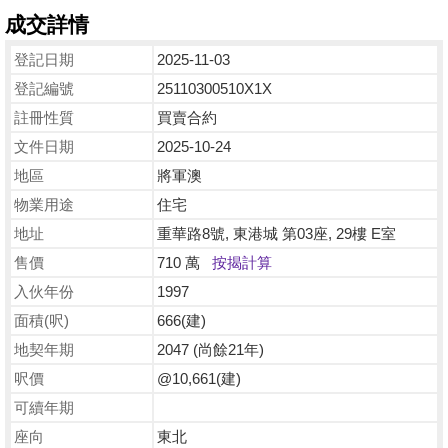
成交詳情
登記日期
2025-11-03
登記編號
25110300510X1X
註冊性質
買賣合約
文件日期
2025-10-24
地區
將軍澳
物業用途
住宅
地址
重華路8號, 東港城 第03座, 29樓 E室
售價
710 萬
按揭計算
入伙年份
1997
面積(呎)
666(建)
地契年期
2047 (尚餘21年)
呎價
@10,661(建)
可續年期
座向
東北