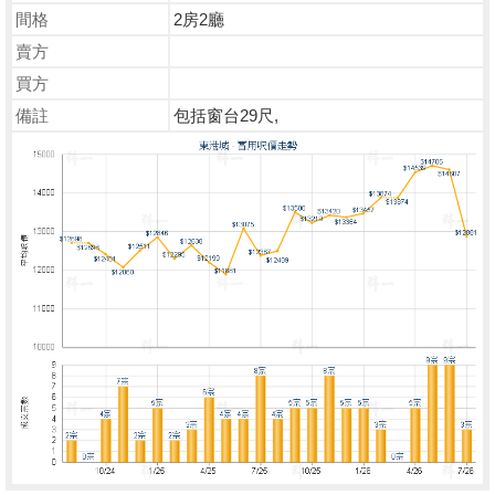
間格
2房2廳
賣方
買方
備註
包括窗台29尺,