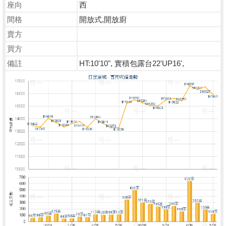
座向
西
間格
開放式,開放廚
賣方
買方
備註
HT:10'10", 實積包露台22'UP16',