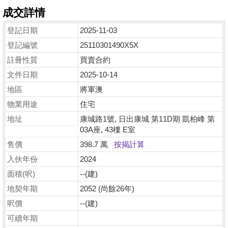
成交詳情
登記日期
2025-11-03
登記編號
25110301490X5X
註冊性質
買賣合約
文件日期
2025-10-14
地區
將軍澳
物業用途
住宅
地址
康城路1號, 日出康城 第11D期 凱柏峰 第
03A座, 43樓 E室
售價
398.7 萬
按揭計算
入伙年份
2024
面積(呎)
--(建)
地契年期
2052 (尚餘26年)
呎價
--(建)
可續年期