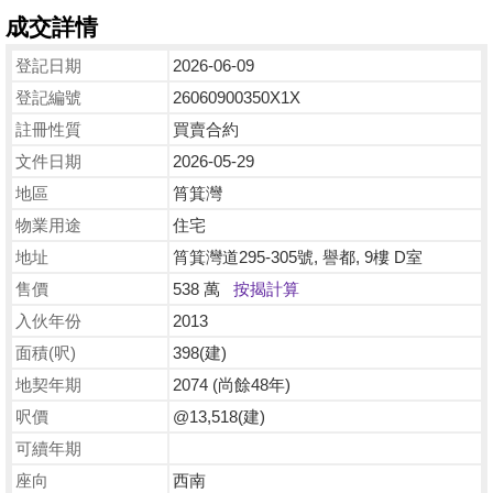
成交詳情
登記日期
2026-06-09
登記編號
26060900350X1X
註冊性質
買賣合約
文件日期
2026-05-29
地區
筲箕灣
物業用途
住宅
地址
筲箕灣道295-305號, 譽都, 9樓 D室
售價
538 萬
按揭計算
入伙年份
2013
面積(呎)
398(建)
地契年期
2074 (尚餘48年)
呎價
@13,518(建)
可續年期
座向
西南