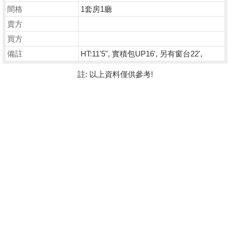
間格
1套房1廳
賣方
買方
備註
HT:11'5", 實積包UP16', 另有窗台22',
註: 以上資料僅供參考!