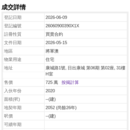
成交詳情
登記日期
2026-06-09
登記編號
26060900390X1X
註冊性質
買賣合約
文件日期
2026-05-15
地區
將軍澳
物業用途
住宅
地址
康城路1號, 日出康城 第06期 第02座, 31樓
H室
售價
725 萬
按揭計算
入伙年份
2020
面積(呎)
--(建)
地契年期
2052 (尚餘26年)
呎價
--(建)
可續年期