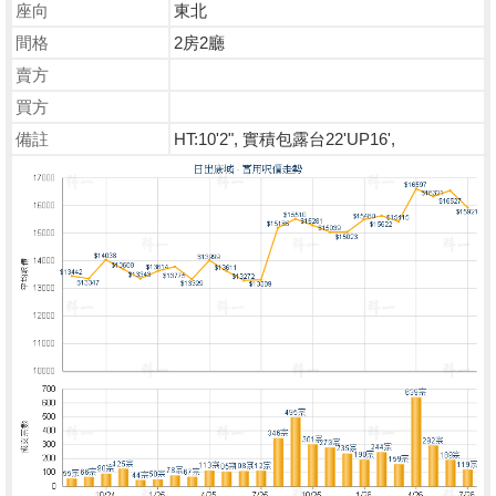
座向
東北
間格
2房2廳
賣方
買方
備註
HT:10'2", 實積包露台22'UP16',