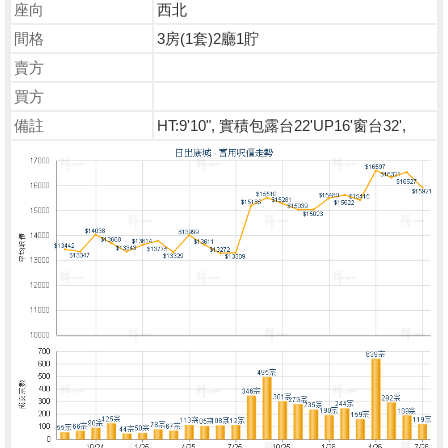
座向
西北
間格
3房(1套)2廳1貯
賣方
買方
備註
HT:9'10", 實積包露台22'UP16'窗台32',