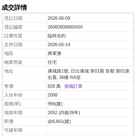
成交詳情
登記日期
2026-06-09
登記編號
26060900660X6X
註冊性質
臨時合約
文件日期
2026-05-14
地區
將軍澳
物業用途
住宅
地址
康城路1號, 日出康城 第01期 首都 第01座
右翼, 36樓 RA室
售價
828 萬
按揭計算
入伙年份
2008
面積(呎)
956(建)
地契年期
2052 (尚餘26年)
呎價
@8,661(建)
可續年期