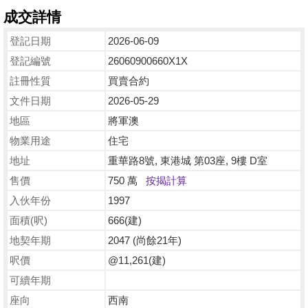
成交詳情
登記日期
2026-06-09
登記編號
26060900660X1X
註冊性質
買賣合約
文件日期
2026-05-29
地區
將軍澳
物業用途
住宅
地址
重華路8號, 東港城 第03座, 9樓 D室
售價
750 萬
按揭計算
入伙年份
1997
面積(呎)
666(建)
地契年期
2047 (尚餘21年)
呎價
@11,261(建)
可續年期
座向
西南