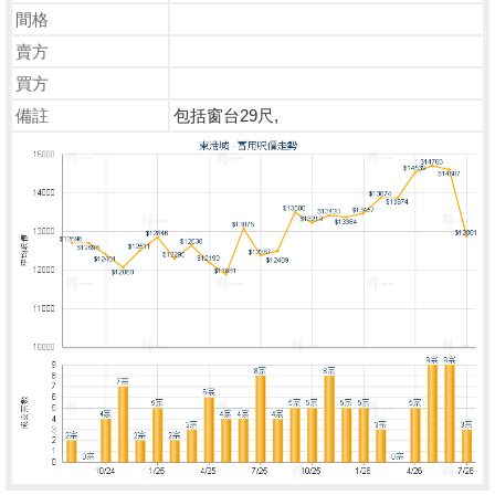
間格
賣方
買方
備註
包括窗台29尺,