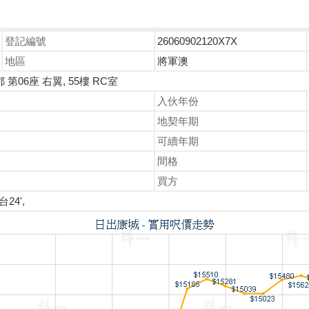
登記編號
26060902120X7X
地區
將軍澳
第06座 右翼, 55樓 RC室
入伙年份
地契年期
可續年期
間格
買方
台24',