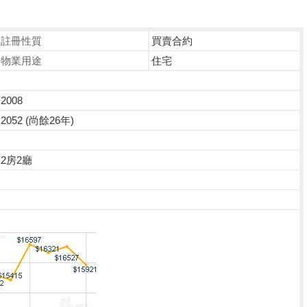
註冊性質
買賣合約
物業用途
住宅
2008
2052 (尚餘26年)
2房2廳