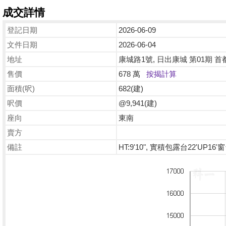
成交詳情
登記日期
2026-06-09
文件日期
2026-06-04
地址
康城路1號, 日出康城 第01期 首都 
售價
678 萬
按揭計算
面積(呎)
682(建)
呎價
@9,941(建)
座向
東南
賣方
備註
HT:9'10", 實積包露台22'UP16'窗