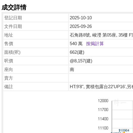
成交詳情
登記日期
2025-10-10
文件日期
2025-09-26
地址
石角路8號, 峻瀅 第05座, 35樓 F
售價
540 萬
按揭計算
面積(呎)
662(建)
呎價
@8,157(建)
座向
南
賣方
備註
HT:9'8", 實積包露台22'UP16',另