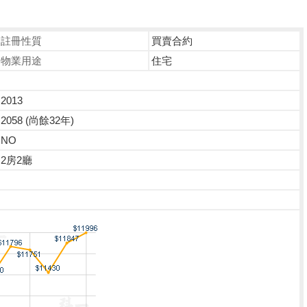
註冊性質
買賣合約
物業用途
住宅
2013
2058 (尚餘32年)
NO
2房2廳