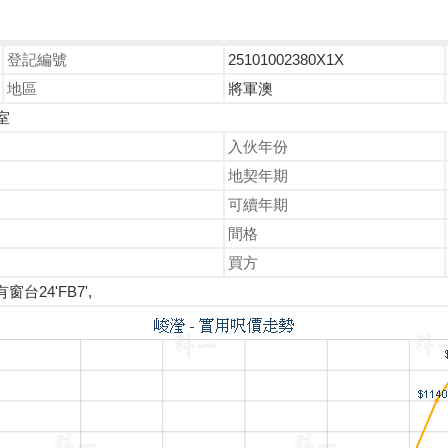
登記編號
25101002380X1X
地區
將軍澳
室
入伙年份
地契年期
可續年期
間格
買方
有窗台24'FB7',