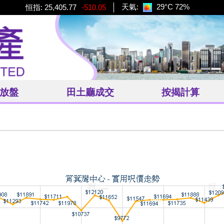
天氣:
29°C
72%
恒指:
25,405.77
-510.05
放盤
田土廳
成交
按揭計算