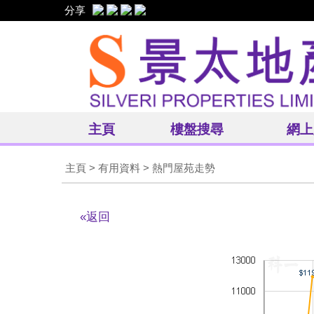
分享
主頁
樓盤搜尋
網上
主頁
> 有用資料 > 熱門屋苑走勢
«返回