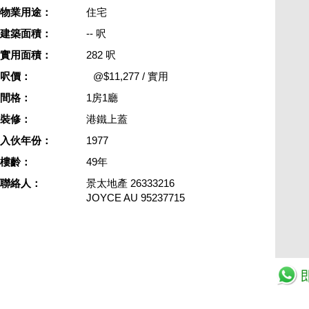
物業用途：
住宅
建築面積：
-- 呎
實用面積：
282 呎
呎價：
@$11,277 / 實用
間格：
1房1廳
裝修：
港鐵上蓋
入伙年份：
1977
樓齡：
49年
聯絡人：
景太地產
26333216
JOYCE AU
95237715