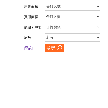
建築面積
實用面積
價錢 (HK$)
房數
搜尋
[重設]