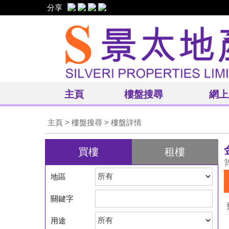
分享
主頁
樓盤搜尋
網上
主頁
>
樓盤搜尋
> 樓盤詳情
買樓
租樓
地區
關鍵字
用途