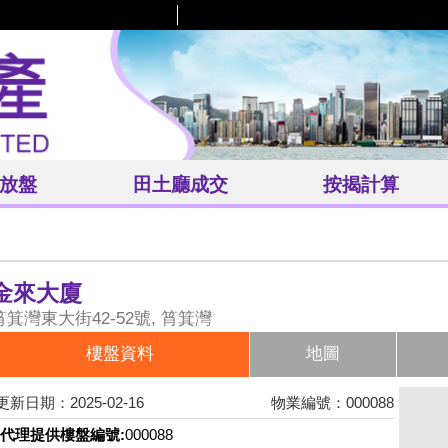
放盤
田土廳
成交
按揭計算
金來大廈
筲箕灣東大街42-52號, 筲箕灣
樓盤資料
地圖
更新日期：2025-02-16
物業編號：000088
代理提供樓盤編號:
000088