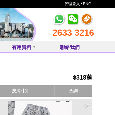
代理登入 /
ENG
2633 3216
有用資料
聯絡我們
$318萬
按揭計算
查詢