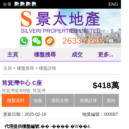
分享
ENG
2633 3216
主頁
樓盤搜尋
成交
更多...
主頁
>
樓盤搜尋
> 樓盤詳情
筲箕灣中心 C座
$418萬
筲箕灣道409號, 筲箕灣
樓盤資料
地圖
屋苑走勢
按揭計算
查詢
更新日期：2025-02-16
物業編號：000087
代理提供樓盤編號:
��~���� �W��&