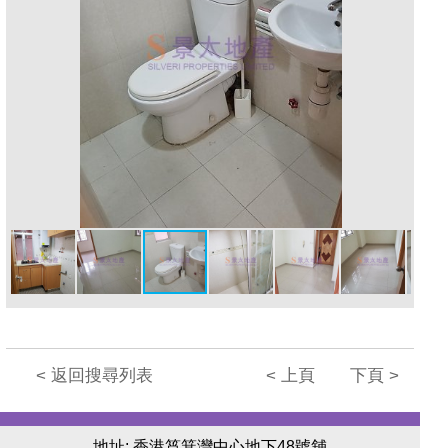
< 返回搜尋列表
< 上頁
下頁 >
地址: 香港筲箕灣中心地下48號舖