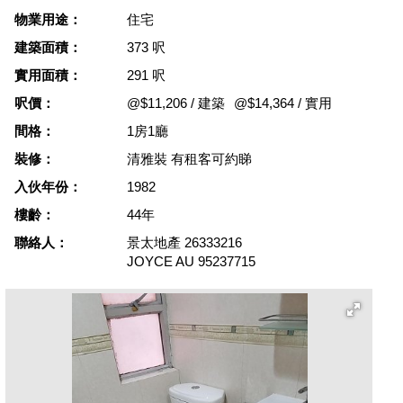
物業用途：
住宅
建築面積：
373 呎
實用面積：
291 呎
呎價：
@$11,206 / 建築
@$14,364 / 實用
間格：
1房1廳
裝修：
清雅裝 有租客可約睇
入伙年份：
1982
樓齡：
44年
聯絡人：
景太地產
26333216
JOYCE AU
95237715