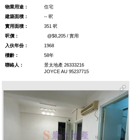
物業用途：
住宅
建築面積：
-- 呎
實用面積：
351 呎
呎價：
@$8,205 / 實用
入伙年份：
1968
樓齡：
58年
聯絡人：
景太地產
26333216
JOYCE AU
95237715