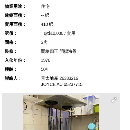
物業用途：
住宅
建築面積：
-- 呎
實用面積：
410 呎
呎價：
@$10,000 / 實用
間格：
3房
裝修：
間格四正 開揚海景
入伙年份：
1976
樓齡：
50年
聯絡人：
景太地產
26333216
JOYCE AU
95237715