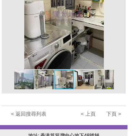
< 返回搜尋列表
< 上頁
下頁 >
地址: 香港筲箕灣中心地下48號舖