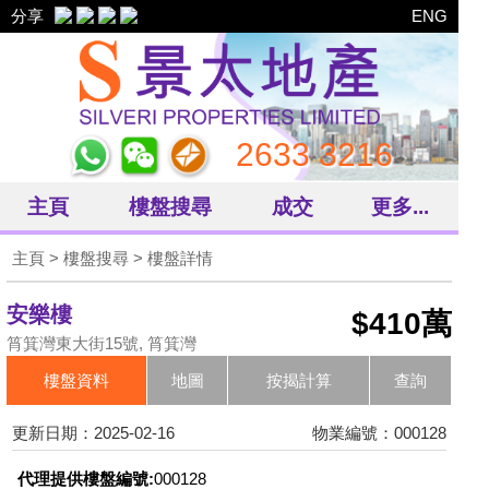
分享
ENG
2633 3216
主頁
樓盤搜尋
成交
更多...
主頁
>
樓盤搜尋
> 樓盤詳情
安樂樓
$410萬
筲箕灣東大街15號, 筲箕灣
樓盤資料
地圖
按揭計算
查詢
更新日期：2025-02-16
物業編號：000128
代理提供樓盤編號:
000128